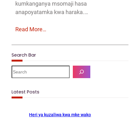
kumkanganya msomaji hasa
anapoyatamka kwa haraka.…
Read More…
Search Bar
S
e
a
r
Latest Posts
c
h
Heri ya kuzaliwa kwa mke wako