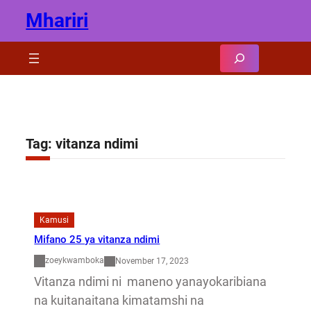
Skip
Mhariri
to
content
Search
Tag:
vitanza ndimi
Kamusi
Mifano 25 ya vitanza ndimi
zoeykwamboka
November 17, 2023
Vitanza ndimi ni maneno yanayokaribiana
na kuitanaitana kimatamshi na