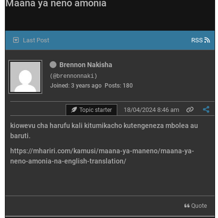
Maana ya neno amonia
Last Post
RSS
Brennon Nakisha
(@brennonnaki)
Joined: 3 years ago
Posts: 180
18/04/2024 8:46 am
Topic starter
kiowevu cha harufu kali kitumikacho kutengeneza mbolea au
baruti.
https://mhariri.com/kamusi/maana-ya-maneno/maana-ya-
neno-amonia-na-english-translation/
Quote