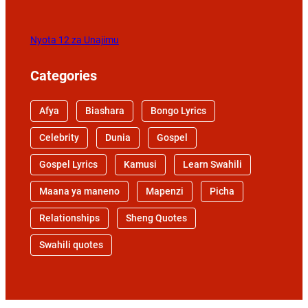
Nyota 12 za Unajimu
Categories
Afya
Biashara
Bongo Lyrics
Celebrity
Dunia
Gospel
Gospel Lyrics
Kamusi
Learn Swahili
Maana ya maneno
Mapenzi
Picha
Relationships
Sheng Quotes
Swahili quotes