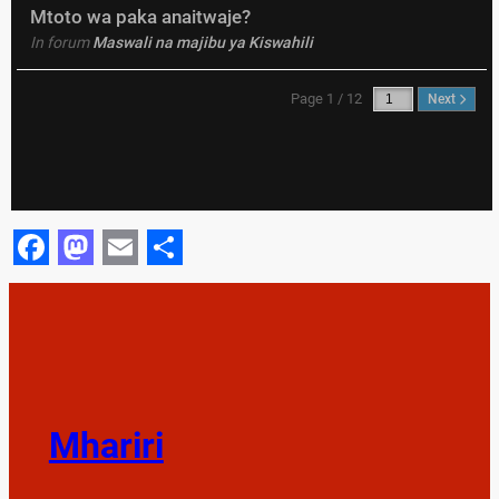
Mtoto wa paka anaitwaje?
In forum
Maswali na majibu ya Kiswahili
Page 1 / 12
Next
Facebook
Mastodon
Email
Share
Mhariri