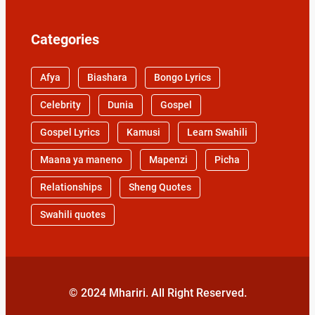
Categories
Afya
Biashara
Bongo Lyrics
Celebrity
Dunia
Gospel
Gospel Lyrics
Kamusi
Learn Swahili
Maana ya maneno
Mapenzi
Picha
Relationships
Sheng Quotes
Swahili quotes
© 2024 Mhariri. All Right Reserved.