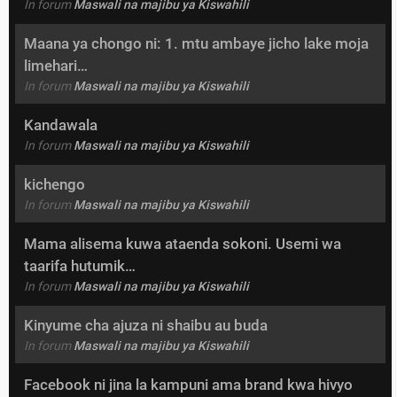
In forum
Maswali na majibu ya Kiswahili
Maana ya chongo ni: 1. mtu ambaye jicho lake moja
limehari…
In forum
Maswali na majibu ya Kiswahili
Kandawala
In forum
Maswali na majibu ya Kiswahili
kichengo
In forum
Maswali na majibu ya Kiswahili
Mama alisema kuwa ataenda sokoni. Usemi wa
taarifa hutumik…
In forum
Maswali na majibu ya Kiswahili
Kinyume cha ajuza ni shaibu au buda
In forum
Maswali na majibu ya Kiswahili
Facebook ni jina la kampuni ama brand kwa hivyo