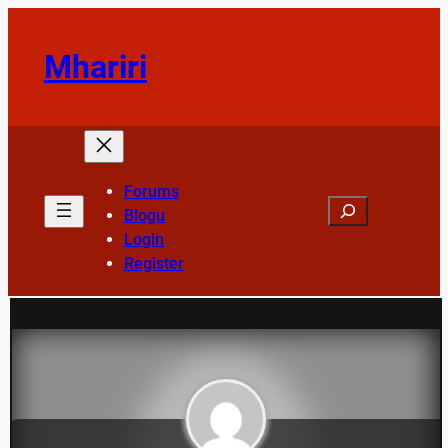
Skip
to
Mhariri
content
Forums
Search
Blogu
Login
Register