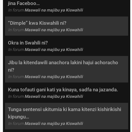
jina Faceboo…
In forum
Maswali na majibu ya Kiswahili
“Dimple” kwa Kiswahili ni?
In forum
Maswali na majibu ya Kiswahili
Okra in Swahili ni?
In forum
Maswali na majibu ya Kiswahili
Jibu la kitendawili anachora lakini hajui achoracho
ni?
In forum
Maswali na majibu ya Kiswahili
Kuna tofauti gani kati ya kinaya, sadfa na jazanda.
In forum
Maswali na majibu ya Kiswahili
Tunga sentensi ukitumia ki kama kitenzi kishirikishi
kipungu…
In forum
Maswali na majibu ya Kiswahili