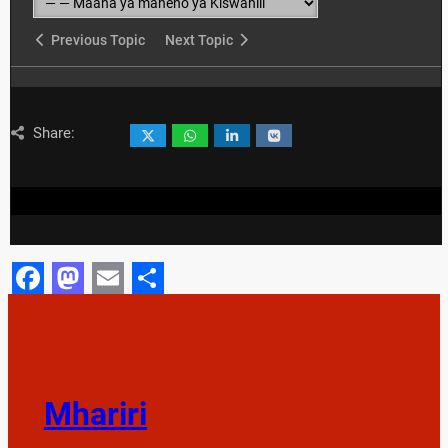
Previous Topic
Next Topic
Share:
Facebook
Mastodon
Email
Share
Mhariri