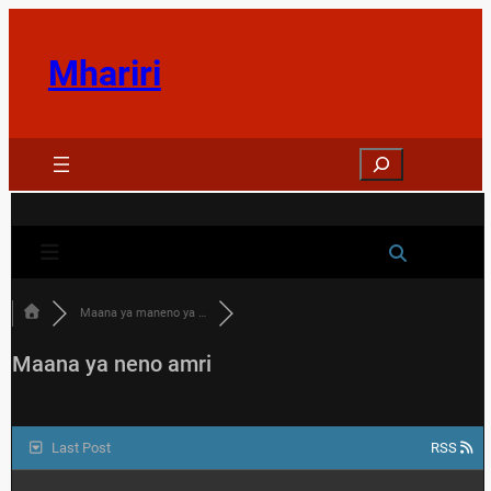
Skip
to
Mhariri
content
Search
Maana ya maneno ya …
Maana ya neno amri
Last Post
RSS