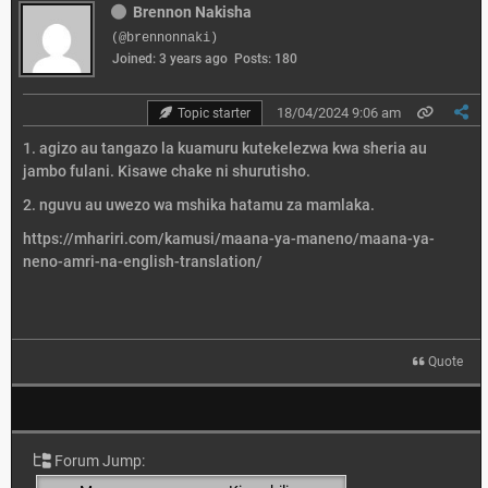
Brennon Nakisha
(@brennonnaki)
Joined: 3 years ago
Posts: 180
18/04/2024 9:06 am
Topic starter
1. agizo au tangazo la kuamuru kutekelezwa kwa sheria au
jambo fulani. Kisawe chake ni shurutisho.
2. nguvu au uwezo wa mshika hatamu za mamlaka.
https://mhariri.com/kamusi/maana-ya-maneno/maana-ya-
neno-amri-na-english-translation/
Quote
Forum Jump: