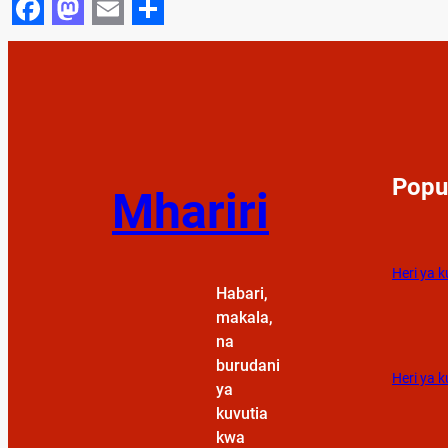
Facebook
Mastodon
Email
Share
Popu
Mhariri
Heri ya 
Habari,
makala,
na
burudani
Heri ya k
ya
kuvutia
kwa