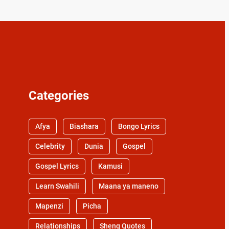
Categories
Afya
Biashara
Bongo Lyrics
Celebrity
Dunia
Gospel
Gospel Lyrics
Kamusi
Learn Swahili
Maana ya maneno
Mapenzi
Picha
Relationships
Sheng Quotes