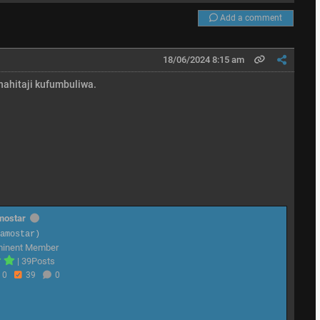
Add a comment
18/06/2024 8:15 am
nahitaji kufumbuliwa.
mostar
@amostar)
minent Member
|
39Posts
0
39
0