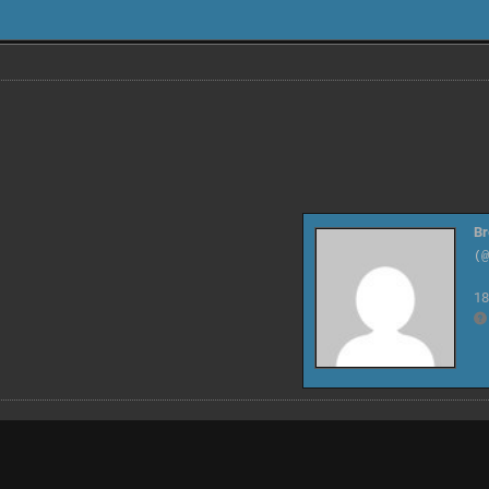
Br
(
18