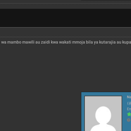
i wa mambo mawili au zaidi kwa wakati mmoja bila ya kutarajia au kup
Na
(
E