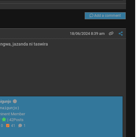
Add a comment
18/06/2024 8:39 am
angwa, jazanda ni taswira
igunjo
@naigunjo)
minent Member
|
42Posts
0
41
1