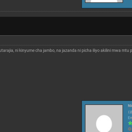
arajia, ni kinyume cha jambo, na jazanda ni picha iliyo akilini mwa mtu p
N
(
E