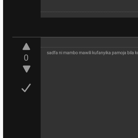
sadfa ni mambo mawili kufanyika pamoja bila kut
0