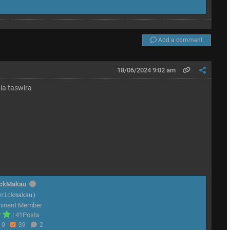
Add a comment
18/06/2024 9:02 am
ia taswira
ickMakau
@nickmakau)
minent Member
|
41Posts
0
39
2