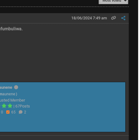
18/06/2024 7:49 am
kufumbuliwa.
aunene
@maunene)
usted Member
|
67Posts
0
65
2