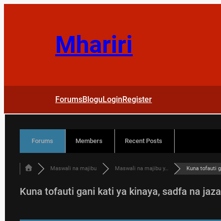
Skip
to
content
Mhariri
Forums
Blogu
Login
Register
Forums
Members
Recent Posts
Maswali na majibu
Maswali na majibu y…
Kuna tofauti 
Kuna tofauti gani kati ya kinaya, sadfa na jaz