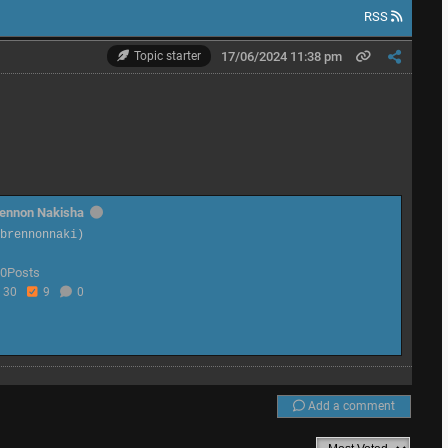
RSS
Topic starter
17/06/2024 11:38 pm
ennon Nakisha
@brennonnaki)
0Posts
30
9
0
Add a comment