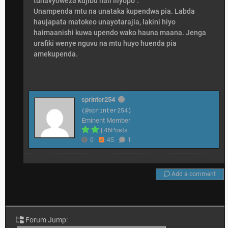
tunavyoweza kujibu hali iliyopo”.
Unampenda mtu na unataka kupendwa pia. Labda
haujapata matokeo unayotarajia, lakini hiyo
haimaanishi kuwa upendo wako hauna maana. Jenga
urafiki wenye nguvu na mtu huyo huenda pia
amekupenda.
sprinter254
(@sprinter254)
Eminent Member
|
46Posts
0
45
1
Add a comment
Forum Jump: