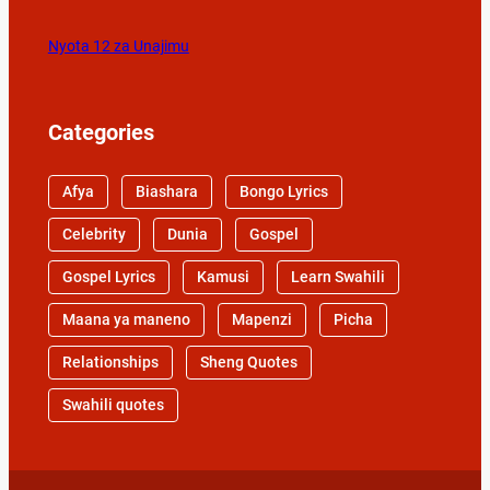
Nyota 12 za Unajimu
Categories
Afya
Biashara
Bongo Lyrics
Celebrity
Dunia
Gospel
Gospel Lyrics
Kamusi
Learn Swahili
Maana ya maneno
Mapenzi
Picha
Relationships
Sheng Quotes
Swahili quotes