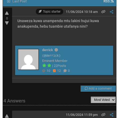
Last Post
RSS
Topic starter
11/06/2024 10:18 am
0
Unaweza kuwa unampenda mtu lakini hujui kuwa
anakupenda, hebu tuambie utafanya nini?
derrick
(@derrick)
Eminent Member
|
22Posts
10
12
0
Add a comment
4 Answers
11/06/2024 11:59 pm