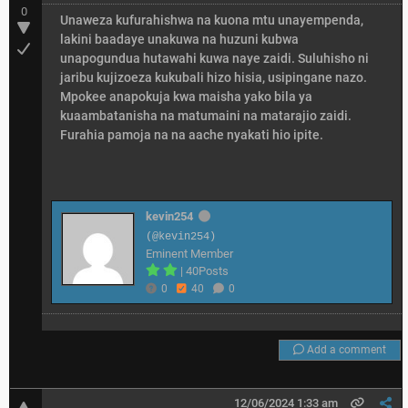
0
Unaweza kufurahishwa na kuona mtu unayempenda,
lakini baadaye unakuwa na huzuni kubwa
unapogundua hutawahi kuwa naye zaidi. Suluhisho ni
jaribu kujizoeza kukubali hizo hisia, usipingane nazo.
Mpokee anapokuja kwa maisha yako bila ya
kuaambatanisha na matumaini na matarajio zaidi.
Furahia pamoja na na aache nyakati hio ipite.
kevin254
(@kevin254)
Eminent Member
|
40Posts
0
40
0
Add a comment
12/06/2024 1:33 am