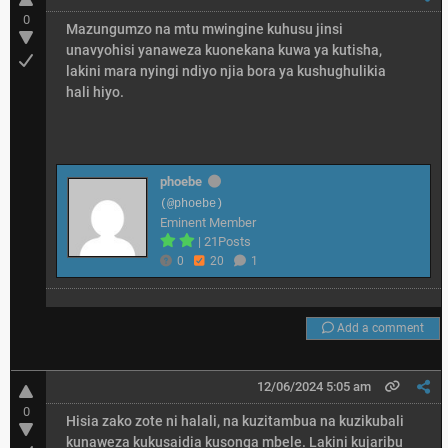
0
Mazungumzo na mtu mwingine kuhusu jinsi
unavyohisi yanaweza kuonekana kuwa ya kutisha,
lakini mara nyingi ndiyo njia bora ya kushughulikia
hali hiyo.
phoebe
(@phoebe)
Eminent Member
|
21Posts
0
20
1
Add a comment
12/06/2024 5:05 am
0
Hisia zako zote ni halali, na kuzitambua na kuzikubali
kunaweza kukusaidia kusonga mbele. Lakini kujaribu