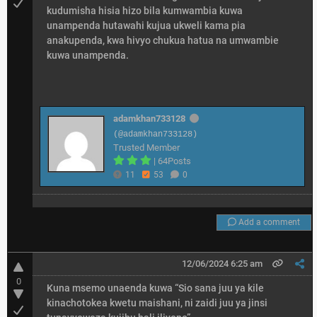
kudumisha hisia hizo bila kumwambia kuwa
unampenda hutawahi kujua ukweli kama pia
anakupenda, kwa hivyo chukua hatua na umwambie
kuwa unampenda.
adamkhan733128
(@adamkhan733128)
Trusted Member
|
64Posts
11
53
0
Add a comment
12/06/2024 6:25 am
0
Kuna msemo unaenda kuwa “Sio sana juu ya kile
kinachotokea kwetu maishani, ni zaidi juu ya jinsi