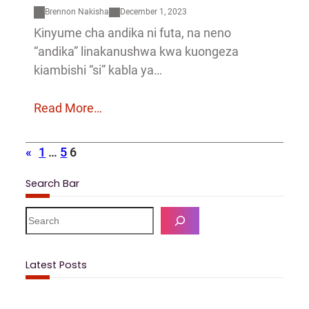
Brennon Nakisha
December 1, 2023
Kinyume cha andika ni futa, na neno
“andika” linakanushwa kwa kuongeza
kiambishi “si” kabla ya…
Read More…
«
1
…
5
6
Search Bar
S
e
a
r
Latest Posts
c
h