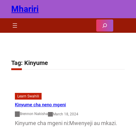
Skip
Mhariri
to
content
Search
Tag:
Kinyume
Learn Swahili
Kinyume cha neno mgeni
Brennon Nakisha
March 18, 2024
Kinyume cha mgeni ni:Mwenyeji au mkazi.