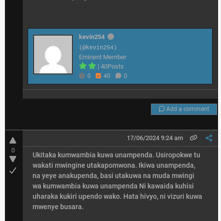
kevin254
(@kevin254)
Eminent Member
|
40Posts
0
40
0
Add a comment
17/06/2024 9:24 am
0
Ukitaka kumwambia kuwa unampenda. Usiropokwe tu
wakati mwingine utakapomwona. Ikiwa unampenda,
na yeye anakupenda, basi utakuwa na muda mwingi
wa kumwambia kuwa unampenda Ni kawaida kuhisi
uharaka kukiri upendo wako. Hata hivyo, ni vizuri kuwa
mwenye busara.