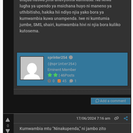
lugha ya upendo ya msichana huyo ni maneno ya
uthibitisho, hakika hii ndiyo njia yako bora ya
kumwambia kuwa unampenda. Iwe ni kumtumia
jumbe, SMS, shairi, kumwambia hivi ni njia bora kuliko
kutosema.
sprinter254
(@sprinter254)
Eminent Member
|
46Posts
0
45
1
Add a comment
17/06/2024 7:16 am
0
Kumwambia mtu “Ninakupenda,” ni jambo zito