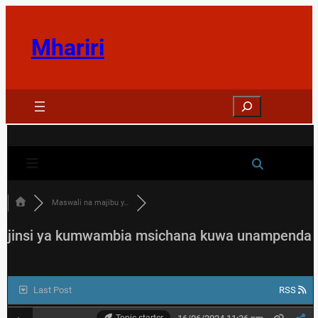
Skip
to
Mhariri
content
Search
Maswali na majibu y…
jinsi ya kumwambia msichana kuwa unampenda
Last Post
RSS