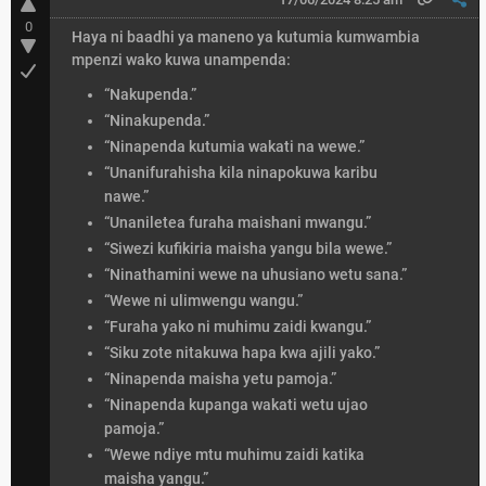
0
Haya ni baadhi ya maneno ya kutumia kumwambia
mpenzi wako kuwa unampenda:
“Nakupenda.”
“Ninakupenda.”
“Ninapenda kutumia wakati na wewe.”
“Unanifurahisha kila ninapokuwa karibu
nawe.”
“Unaniletea furaha maishani mwangu.”
“Siwezi kufikiria maisha yangu bila wewe.”
“Ninathamini wewe na uhusiano wetu sana.”
“Wewe ni ulimwengu wangu.”
“Furaha yako ni muhimu zaidi kwangu.”
“Siku zote nitakuwa hapa kwa ajili yako.”
“Ninapenda maisha yetu pamoja.”
“Ninapenda kupanga wakati wetu ujao
pamoja.”
“Wewe ndiye mtu muhimu zaidi katika
maisha yangu.”