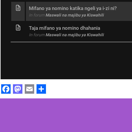
Mifano ya nomino katika ngeli ya i-zi ni?
In forum
Maswali na majibu ya Kiswahili
Taja mifano ya nomino dhahania
In forum
Maswali na majibu ya Kiswahili
Facebook
Mastodon
Email
Share