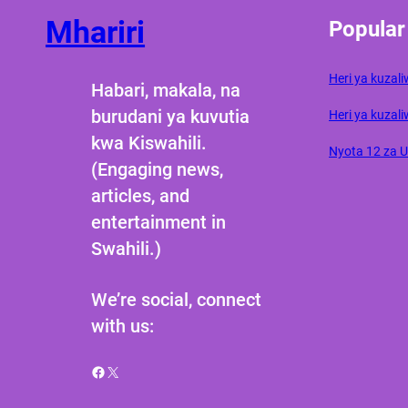
Mhariri
Popular
Heri ya kuza
Habari, makala, na
burudani ya kuvutia
Heri ya kuzali
kwa Kiswahili.
Nyota 12 za 
(Engaging news,
articles, and
entertainment in
Swahili.)
We’re social, connect
with us:
Facebook
X