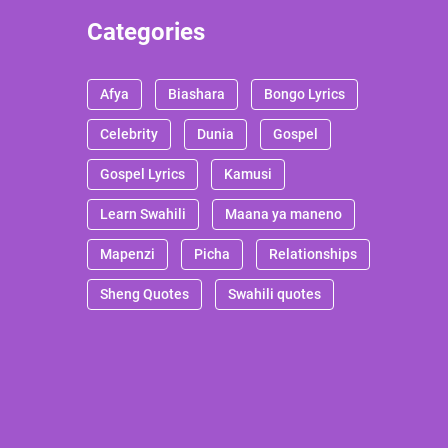
Categories
Afya
Biashara
Bongo Lyrics
Celebrity
Dunia
Gospel
Gospel Lyrics
Kamusi
Learn Swahili
Maana ya maneno
Mapenzi
Picha
Relationships
Sheng Quotes
Swahili quotes