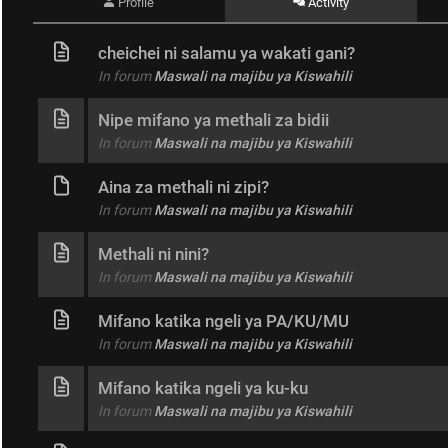
Profile
Activity
cheichei ni salamu ya wakati gani?
In forum
Maswali na majibu ya Kiswahili
Nipe mifano ya methali za bidii
In forum
Maswali na majibu ya Kiswahili
Aina za methali ni zipi?
In forum
Maswali na majibu ya Kiswahili
Methali ni nini?
In forum
Maswali na majibu ya Kiswahili
Mifano katika ngeli ya PA/KU/MU
In forum
Maswali na majibu ya Kiswahili
Mifano katika ngeli ya ku-ku
In forum
Maswali na majibu ya Kiswahili