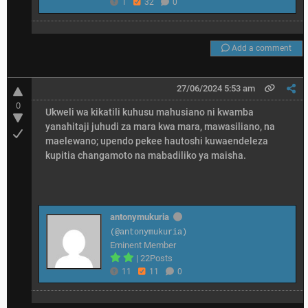
1
32
0
Add a comment
27/06/2024 5:53 am
0
Ukweli wa kikatili kuhusu mahusiano ni kwamba
yanahitaji juhudi za mara kwa mara, mawasiliano, na
maelewano; upendo pekee hautoshi kuwaendeleza
kupitia changamoto na mabadiliko ya maisha.
antonymukuria
(@antonymukuria)
Eminent Member
|
22Posts
11
11
0