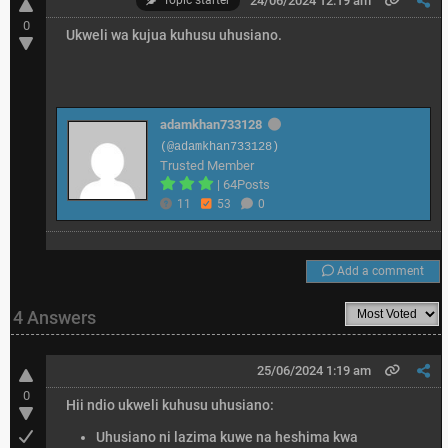
Topic starter
24/06/2024 12:19 am
0
Ukweli wa kujua kuhusu uhusiano.
adamkhan733128
(@adamkhan733128)
Trusted Member
|
64Posts
11
53
0
Add a comment
4 Answers
25/06/2024 1:19 am
0
Hii ndio ukweli kuhusu uhusiano:
Uhusiano ni lazima kuwe na heshima kwa