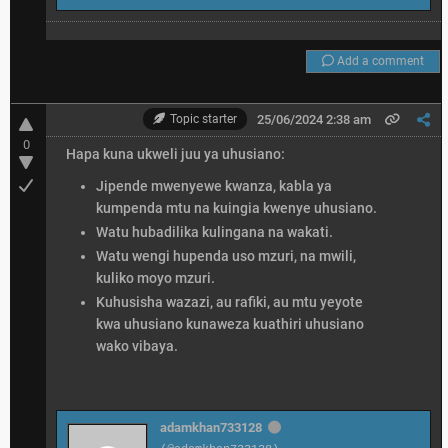
Add a comment
Topic starter
25/06/2024 2:38 am
0
Hapa kuna ukweli juu ya uhusiano:
Jipende mwenyewe kwanza, kabla ya
kumpenda mtu na kuingia kwenye uhusiano.
Watu hubadilika kulingana na wakati.
Watu wengi hupenda uso mzuri, na mwili,
kuliko moyo mzuri.
Kuhusisha wazazi, au rafiki, au mtu yeyote
kwa uhusiano kunaweza kuathiri uhusiano
wako vibaya.
adamkhan733128