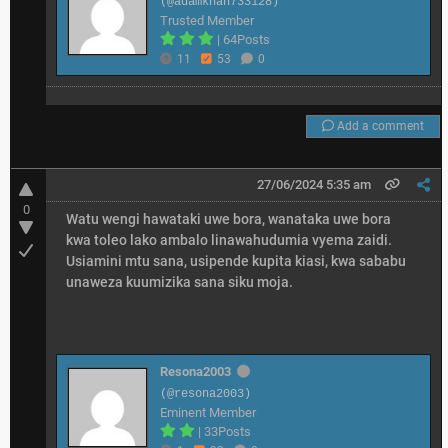
(@adamkhan733128)
Trusted Member
|
64Posts
11
53
0
Add a comment
27/06/2024 5:35 am
0
Watu wengi hawataki uwe bora, wanataka uwe bora
kwa toleo lako ambalo linawahudumia vyema zaidi.
Usiamini mtu sana, usipende kupita kiasi, kwa sababu
unaweza kuumizika sana siku moja.
Resona2003
(@resona2003)
Eminent Member
|
33Posts