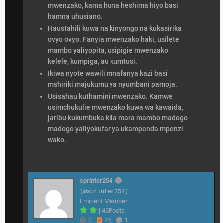
mwenzako, kama huna heshima hiyo basi
hamna uhusiano.
Haustahili kuwa na kinyongo na kukasirika
ovyo ovyo. Fanyia mwenzako haki, usilete
mambo yaliyopita, usipigie mwenzako
kelele, kumpiga, au kumtusi.
Ikiwa nyote wawili mnafanya kazi basi
mshiriki majukumu ya nyumbani pamoja.
Usisahau kuthamini mwenzako. Kamwe
usimchukulie mwenzako kuwa wa kawaida,
jaribu kukumbuka kila mara mambo madogo
madogo yaliyokufanya ukampenda mpenzi
wako.
sprinter254
(@sprinter254)
Eminent Member
|
46Posts
0
45
1