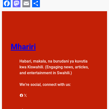
Facebook
Mastodon
Email
Share
Mhariri
Habari, makala, na burudani ya kuvutia
kwa Kiswahili. (Engaging news, articles,
and entertainment in Swahili.)
We’re social, connect with us:
Facebook
X