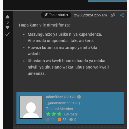
Topic starter
25/06/2024 2:55 am
0
Hapa kuna vile nimejifunza:
Mazungumzo ya usiku ni ya kupendenza.
Vile muda unapoenda, itakuwa kero.
Huwezi kutimiza matarajio ya mtu kila
wakati.
Uhusiano wa kweli huanza baada ya miaka
miwili ya uhusiano wakati uhusiano wa kweli
umeanza.
adamkhan733128
(@adamkhan733128)
Trusted Member
|
64Posts
11
53
0