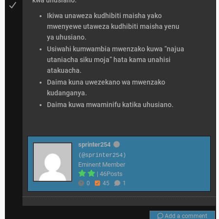
kwa uhusiano:
Ikiwa unaweza kudhibiti maisha yako
mwenyewe utaweza kudhibiti maisha yenu
ya uhusiano.
Usiwahi kumwambia mwenzako kuwa “najua
utaniacha siku moja” hata kama unahisi
atakuacha.
Daima kuna uwezekano wa mwenzako
kudanganya.
Daima kuwa mwaminifu katika uhusiano.
sprinter254
(@sprinter254)
Eminent Member
|
46Posts
0
45
1
Add a comment