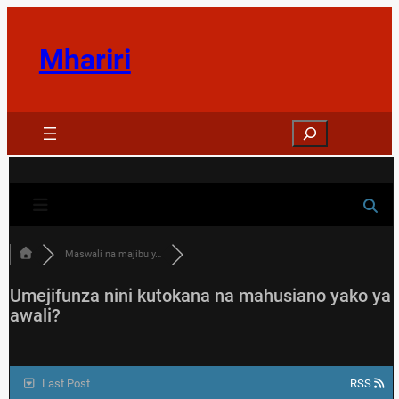
Skip
to
Mhariri
content
Search
Maswali na majibu y…
Umejifunza nini kutokana na mahusiano yako ya
awali?
Last Post
RSS