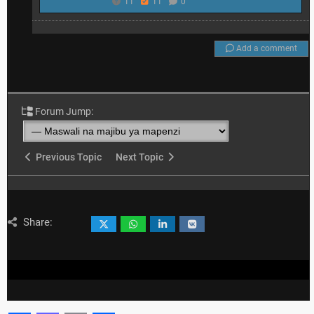
11
11
0
Add a comment
Forum Jump:
Previous Topic
Next Topic
Share: