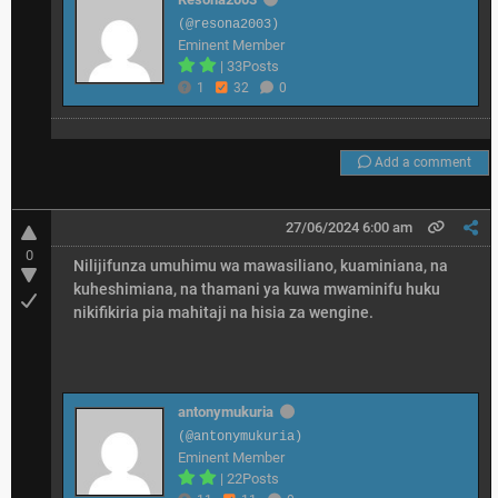
(@resona2003)
Eminent Member
|
33Posts
1
32
0
Add a comment
27/06/2024 6:00 am
0
Nilijifunza umuhimu wa mawasiliano, kuaminiana, na
kuheshimiana, na thamani ya kuwa mwaminifu huku
nikifikiria pia mahitaji na hisia za wengine.
antonymukuria
(@antonymukuria)
Eminent Member
|
22Posts