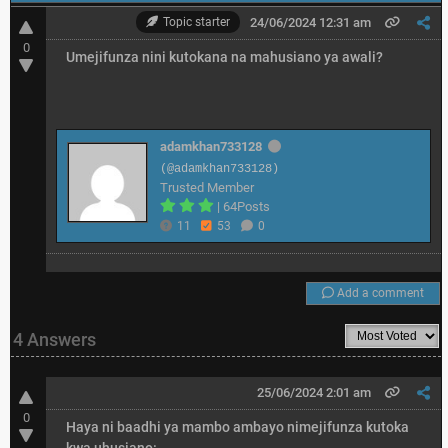
Topic starter
24/06/2024 12:31 am
0
Umejifunza nini kutokana na mahusiano ya awali?
adamkhan733128
(@adamkhan733128)
Trusted Member
|
64Posts
11
53
0
Add a comment
4 Answers
25/06/2024 2:01 am
0
Haya ni baadhi ya mambo ambayo nimejifunza kutoka