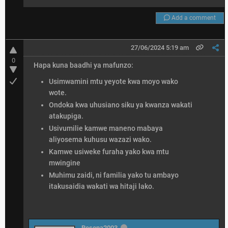
Add a comment
27/06/2024 5:19 am
0
Hapa kuna baadhi ya mafunzo:
Usimwamini mtu yeyote kwa moyo wako
wote.
Ondoka kwa uhusiano siku ya kwanza wakati
atakupiga.
Usivumilie kamwe maneno mabaya
aliyosema kuhusu wazazi wako.
Kamwe usiweke furaha yako kwa mtu
mwingine
Muhimu zaidi, ni familia yako tu ambayo
itakusaidia wakati wa hitaji lako.
Resona2003